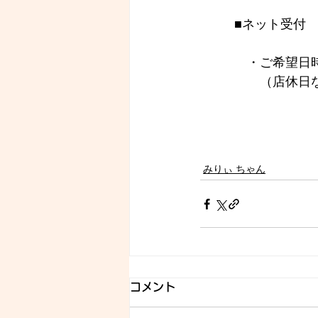
■ネット受付
　・ご希望日時
　　（店休日
みりぃ ちゃん
コメント