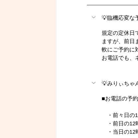
💡臨機応変
規定の定休日
ますが、前日
軟にご予約に
お電話でも、
💡みりぃち
■お電話の予約
　・前々日の1
　・前日の12
　・当日の12