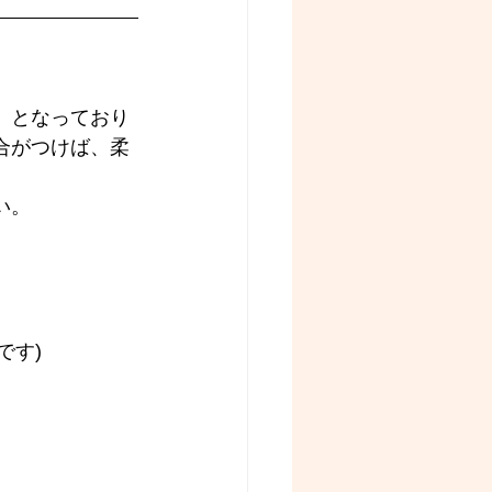
』となっており
合がつけば、柔
い。
です)