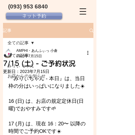
(093) 953 6840‬
ネット予約
記事
全ての記事
AMPHI・あんふぃっ 小倉
全ての記事
2023年7月15日
7/15 (土) - ご予約状況
みりぃ ちゃん
更新日：
2023年7月15日
お店からのお知らせ
『みりぃちゃん - 
本日』は、当日
枠の分はいっぱいになりました☀️
16 (日) は、お店の規定定休日(日
曜)でおやすみです🌱
17 (月) は、現在 16：20〜 以降の
時間でご予約OKです☀️