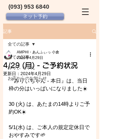
(093) 953 6840‬
ネット予約
記事
全ての記事
AMPHI・あんふぃっ 小倉
全ての記事
2024年4月29日
4/29 (月) - ご予約状況
みりぃ ちゃん
更新日：
2024年4月29日
お店からのお知らせ
『みりぃちゃん - 
本日』は、当日
枠の分はいっぱいになりました☀️
30 (火) は、あたまの14時よりご予
約OK☀️
5/1(水) は、ご本人の規定定休日で
おやすみです🌱