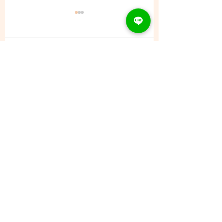
コメント
8/6 (木) - ご予約状況
コメントを追加…
CONTACT
Tel：093
953 6840
Mail :
amphi@deli.fukuoka.jp
OPENING
平日 : 10:00am-2:00am
日曜 : 店休日