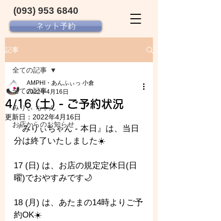
(093) 953 6840‬
ネット予約
記事
全ての記事
AMPHI・あんふぃっ 小倉
全ての記事
2022年4月16日
4/16 (土) - ご予約状況
みりぃ ちゃん
更新日：
2022年4月16日
お店からのお知らせ
『みりぃちゃん - 
本日』は、当日
分は終了いたしました☀️
17 (日) は、お店の規定定休日(日
曜)でおやすみです🌙
18 (月) は、あたまの14時よりご予
約OK☀️