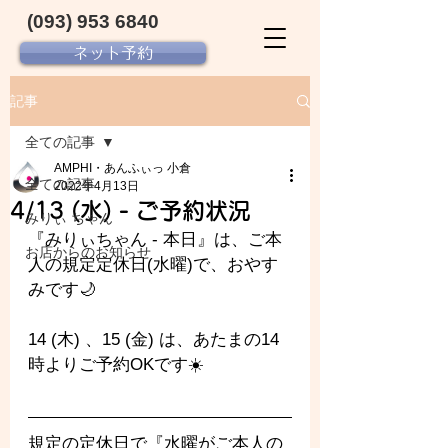
(093) 953 6840‬
ネット予約
記事
全ての記事
AMPHI・あんふぃっ 小倉
全ての記事
2022年4月13日
4/13 (水) - ご予約状況
みりぃ ちゃん
『みりぃちゃん - 
本日』は、ご本
お店からのお知らせ
人の規定定休日(水曜)で、おやす
みです🌙
14 (木) 、15 (金) は、あたまの14
時よりご予約OKです☀️
規定の定休日で『水曜がご本人の