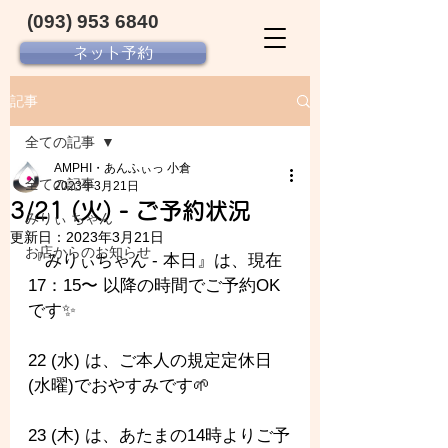
(093) 953 6840‬
ネット予約
記事
全ての記事
AMPHI・あんふぃっ 小倉
全ての記事
2023年3月21日
3/21 (火) - ご予約状況
みりぃ ちゃん
更新日：
2023年3月21日
お店からのお知らせ
『みりぃちゃん - 
本日』は、現在 
17：15〜 以降の時間でご予約OK
です✨️
22 (水) は、ご本人の規定定休日
(水曜)でおやすみです🌱
23 (木) は、あたまの14時よりご予