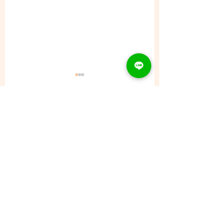
コメント
8/8 (土) - ご予約状況
コメントを追加…
CONTACT
Tel：093
953 6840