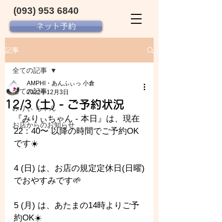
(093) 953 6840‬
ネット予約
記事
全ての記事
AMPHI・あんふぃっ 小倉
全ての記事
2022年12月3日
12/3 (土) - ご予約状況
みりぃ ちゃん
『みりぃちゃん - 
本日』は、現在 
お店からのお知らせ
22：40〜 以降の時間でご予約OK
です☀️
4 (日) は、お店の規定定休日(日曜)
でおやすみです🌱
5 (月) は、あたまの14時よりご予
約OK☀️