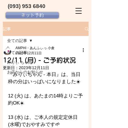
(093) 953 6840‬
ネット予約
記事
全ての記事
AMPHI・あんふぃっ 小倉
全ての記事
2023年12月11日
12/11 (月) - ご予約状況
みりぃ ちゃん
更新日：
2023年12月11日
お店からのお知らせ
『みりぃちゃん - 
本日』は、当日
枠の分はいっぱいになりました☀️
12 (火) は、あたまの14時よりご予
約OK☀️
13 (水) は、ご本人の規定定休日
(水曜)でおやすみです🌱