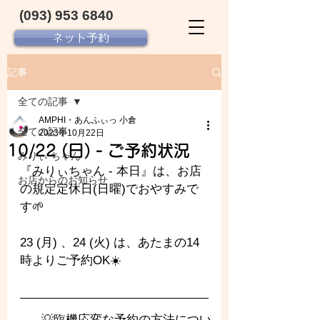
(093) 953 6840‬
ネット予約
記事
全ての記事
AMPHI・あんふぃっ 小倉
全ての記事
2023年10月22日
10/22 (日) - ご予約状況
みりぃ ちゃん
『みりぃちゃん - 
本日』は、お店
お店からのお知らせ
の規定定休日(日曜)でおやすみで
す🌱
23 (月) 、24 (火) は、あたまの14
時よりご予約OK☀️
💡臨機応変な予約の方法につい