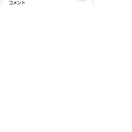
コメント
8/8 (土) - ご予約状況
コメントを追加…
CONTACT
Tel：093
953 6840
Mail :
amphi@deli.fukuoka.jp
OPENING
平日 : 10:00am-2:00am
日曜 : 店休日
メールニュースの購読