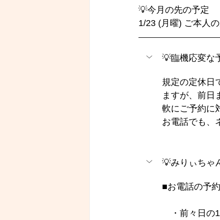
💡今月の先の予定
1/23 (月曜) ご
💡臨機応変
規定の定休日
ますが、前日
軟にご予約に
お電話でも、
💡みりぃち
■お電話の予約
　・前々日の1