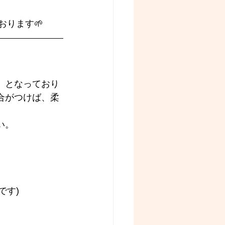
ております🌱
』となっており
合がつけば、柔
い。
です)