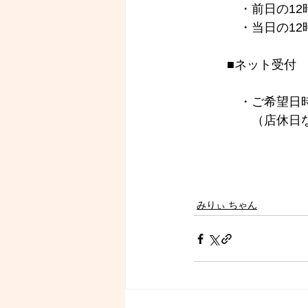
　・前日の12
　・当日の12
■ネット受付
　・ご希望日時
　　（店休日
みりぃ ちゃん