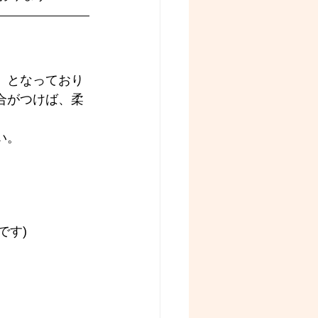
』となっており
合がつけば、柔
い。
です)