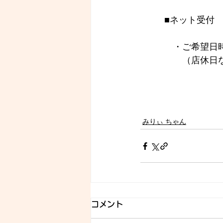
■ネット受付
　・ご希望日時
　　（店休日
みりぃ ちゃん
コメント