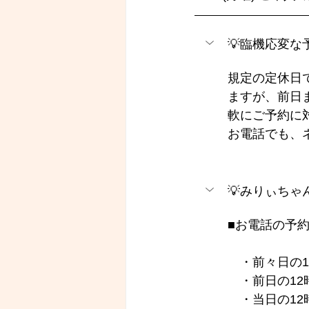
💡臨機応変
規定の定休日
ますが、前日
軟にご予約に
お電話でも、
💡みりぃち
■お電話の予約
　・前々日の1
　・前日の12
　・当日の12