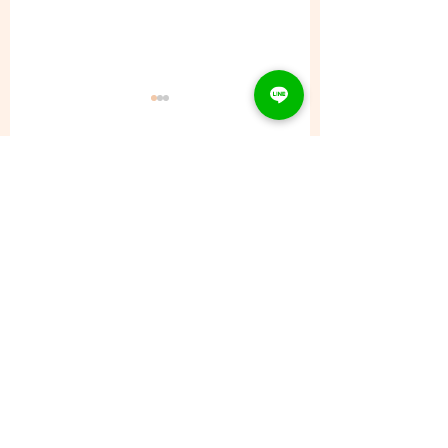
コメント
8/8 (土) - ご予約状況
コメントを追加…
CONTACT
Tel：093
953 6840
Mail :
amphi@deli.fukuoka.jp
OPENING