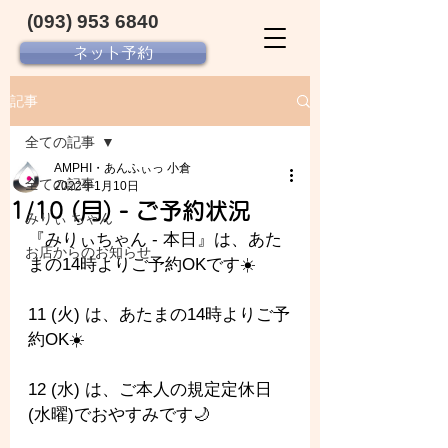
(093) 953 6840‬
ネット予約
記事
全ての記事
AMPHI・あんふぃっ 小倉
全ての記事
2022年1月10日
1/10 (月) - ご予約状況
みりぃ ちゃん
『みりぃちゃん - 
本日』は、あた
お店からのお知らせ
まの14時よりご予約OKです☀️
11 (火) は、あたまの14時よりご予
約OK☀️
12 (水) は、ご本人の規定定休日
(水曜)でおやすみです🌙