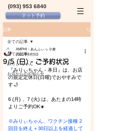
(093) 953 6840‬
ネット予約
記事
全ての記事
AMPHI・あんふぃっ 小倉
全ての記事
2021年9月5日
9/5 (日) - ご予約状況
みりぃ ちゃん
『みりぃちゃん - 
本日』は、お店
お店からのお知らせ
の規定定休日(日曜)でおやすみで
す🌙
6 (月) 、7 (火) は、あたまの14時
よりご予約OK☀️
※みりぃちゃん、ワクチン接種 2
回目を終え＋30日以上を経過して