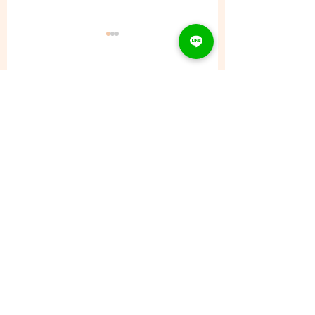
コメント
8/6 (木) - ご予約状況
コメントを追加…
CONTACT
Tel：093
953 6840
Mail :
amphi@deli.fukuoka.jp
OPENING
平日 : 10:00am-2:00am