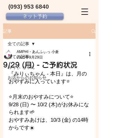
(093) 953 6840‬
ネット予約
記事
全ての記事
AMPHI・あんふぃっ 小倉
全ての記事
2025年9月29日
9/29 (月) - ご予約状況
みりぃ ちゃん
『みりぃちゃん - 本日』は、月の
お店からのお知らせ
おやすみに入っています⭐️
⭐️月末のおやすみについて⭐️
9/28 (日) 〜 10/2 (木)がお休みにな
られます🌱
おやすみあけは、10/3 (金) の14時
からです☀️