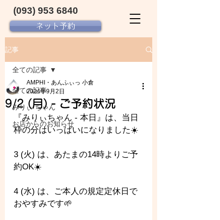
(093) 953 6840‬
ネット予約
記事
全ての記事
AMPHI・あんふぃっ 小倉
全ての記事
2024年9月2日
9/2 (月) - ご予約状況
みりぃ ちゃん
『みりぃちゃん - 
本日』は、当日
お店からのお知らせ
枠の分はいっぱいになりました☀️
3 (火) は、あたまの14時よりご予
約OK☀️
4 (水) は、ご本人の規定定休日で
おやすみです🌱