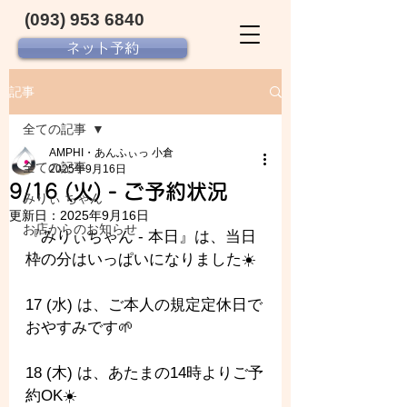
(093) 953 6840‬
ネット予約
記事
全ての記事
AMPHI・あんふぃっ 小倉
全ての記事
2025年9月16日
9/16 (火) - ご予約状況
みりぃ ちゃん
更新日：
2025年9月16日
お店からのお知らせ
『みりぃちゃん - 本日』は、当日
枠の分はいっぱいになりました☀️
17 (水) は、ご本人の規定定休日で
おやすみです🌱
18 (木) は、あたまの14時よりご予
約OK☀️