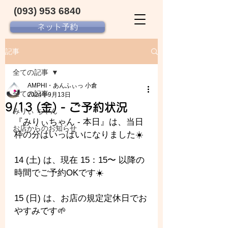
(093) 953 6840‬
ネット予約
記事
全ての記事
AMPHI・あんふぃっ 小倉
全ての記事
2024年9月13日
9/13 (金) - ご予約状況
みりぃ ちゃん
『みりぃちゃん - 
本日』は、当日
お店からのお知らせ
枠の分はいっぱいになりました☀️
14 (土) は、現在 15：15〜 以降の
時間でご予約OKです☀️
15 (日) は、お店の規定定休日でお
やすみです🌱