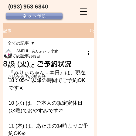
(093) 953 6840‬
ネット予約
記事
全ての記事
AMPHI・あんふぃっ 小倉
全ての記事
2022年8月9日
8/9 (火) - ご予約状況
みりぃ ちゃん
『みりぃちゃん - 
本日』は、現在 
お店からのお知らせ
18：05〜 以降の時間でご予約OK
です☀️
10 (水) は、ご本人の規定定休日
(水曜)でおやすみです🌱
11 (木) は、あたまの14時よりご予
約OK☀️