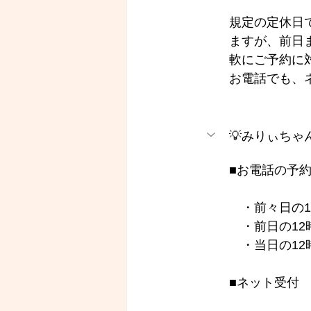
規定の定休日
ますが、前日
軟にご予約に
お電話でも、
💡みりぃち
■お電話の予約
　・前々日の1
　・前日の12
　・当日の12
■ネット受付