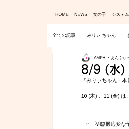
HOME
NEWS
女の子
システム
全ての記事
みりぃ ちゃん
AMPHI・あんふぃ
8/9 (水
『みりぃちゃん - 
本
10 (木) 、11 (金
💡臨機応変