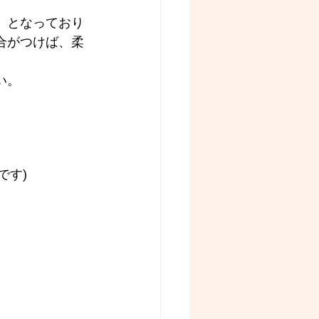
』となっており
合がつけば、柔
い。
です)