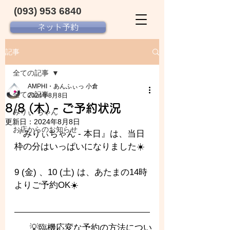
(093) 953 6840‬
ネット予約
記事
全ての記事
AMPHI・あんふぃっ 小倉
全ての記事
2024年8月8日
8/8 (木) - ご予約状況
みりぃ ちゃん
更新日：
2024年8月8日
お店からのお知らせ
『みりぃちゃん - 
本日』は、当日
枠の分はいっぱいになりました☀️
9 (金) 、10 (土) は、あたまの14時
よりご予約OK☀️
💡臨機応変な予約の方法につい