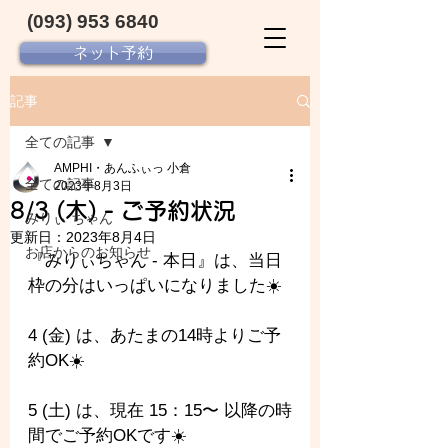
(093) 953 6840‬
ネット予約
記事
全ての記事
AMPHI・あんふぃっ 小倉
全ての記事
2023年8月3日
8/3 (木) - ご予約状況
みりぃ ちゃん
更新日：
2023年8月4日
お店からのお知らせ
『みりぃちゃん - 
本日』は、当日
枠の分はいっぱいになりました☀️
4 (金) は、あたまの14時よりご予
約OK☀️
5 (土) は、現在 15：15〜 以降の時
間でご予約OKです☀️