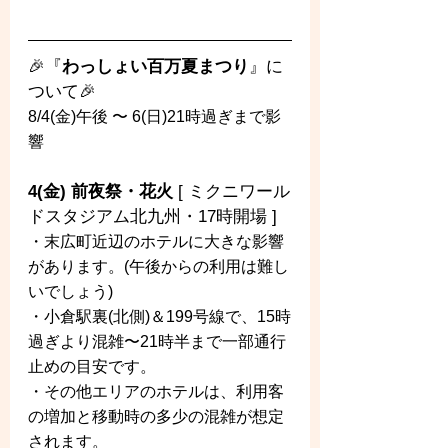
🎉『
わっしょい百万夏まつり
』に
ついて🎉
8/4(金)午後 〜 6(日)21時過ぎまで影
響
4(金) 前夜祭・花火
 [ ミクニワール
ドスタジアム北九州・17時開場 ]
・末広町近辺のホテルに大きな影響
があります。(午後からの利用は難し
いでしょう)
・小倉駅裏(北側)＆199号線で、15時
過ぎより混雑〜21時半まで一部通行
止めの目安です。
・その他エリアのホテルは、利用客
の増加と移動時の多少の混雑が想定
されます。