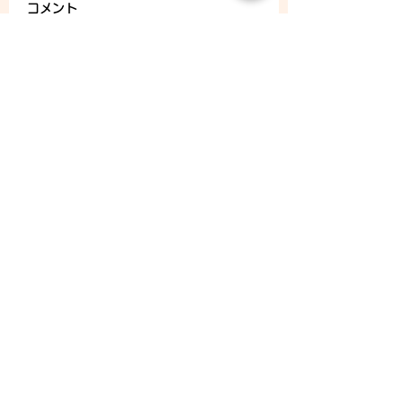
コメント
8/7 (金) - ご予約状況
コメントを追加…
CONTACT
Tel：093
953 6840
Mail :
amphi@deli.fukuoka.jp
OPENING
平日 : 10:00am-2:00am
日曜 : 店休日
メールニュースの購読