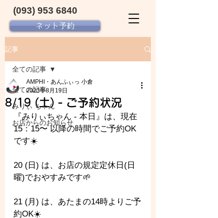
(093) 953 6840‬
ネット予約
記事
全ての記事
AMPHI・あんふぃっ 小倉
全ての記事
2023年8月19日
8/19 (土) - ご予約状況
みりぃ ちゃん
『みりぃちゃん - 
本日』は、現在 
お店からのお知らせ
15：15〜 以降の時間でご予約OK
です☀️
20 (日) は、お店の規定定休日(日
曜)でおやすみです🌱
21 (月) は、あたまの14時よりご予
約OK☀️