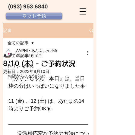
(093) 953 6840‬
ネット予約
記事
全ての記事
AMPHI・あんふぃっ 小倉
全ての記事
2023年8月10日
8/10 (木) - ご予約状況
みりぃ ちゃん
更新日：
2023年8月10日
お店からのお知らせ
『みりぃちゃん - 
本日』は、当日
枠の分はいっぱいになりました☀️
11 (金) 、12 (土) は、あたまの14
時よりご予約OK☀️
💡臨機応変な予約の方法につい