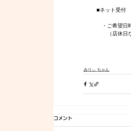
■ネット受付
　・ご希望日時
　　（店休日
みりぃ ちゃん
コメント