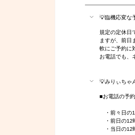
💡臨機応変
規定の定休日
ますが、前日
軟にご予約に
お電話でも、
💡みりぃち
■お電話の予約
　・前々日の1
　・前日の12
　・当日の12