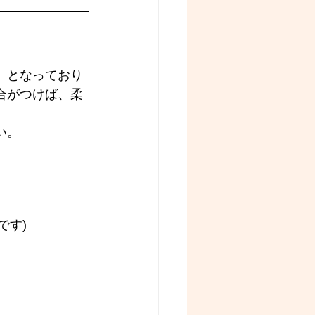
』となっており
合がつけば、柔
い。
です)