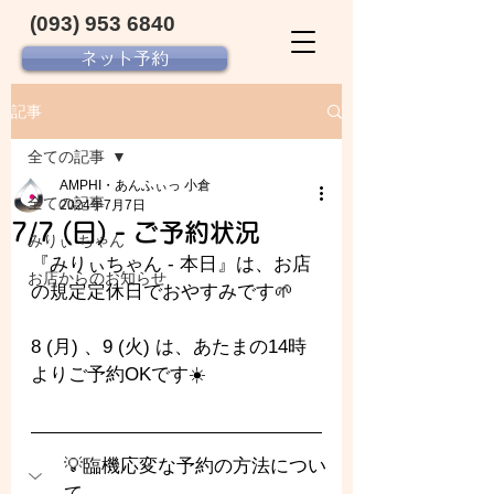
(093) 953 6840‬
ネット予約
記事
全ての記事
AMPHI・あんふぃっ 小倉
全ての記事
2024年7月7日
7/7 (日) - ご予約状況
みりぃ ちゃん
『みりぃちゃん - 
本日』は、お店
お店からのお知らせ
の規定定休日でおやすみです🌱
8 (月) 、9 (火) は、あたまの14時
よりご予約OKです☀️
💡臨機応変な予約の方法につい
て