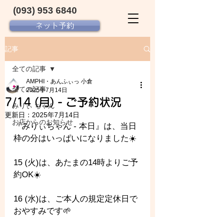
(093) 953 6840‬
ネット予約
記事
全ての記事
AMPHI・あんふぃっ 小倉
全ての記事
2025年7月14日
7/14 (月) - ご予約状況
みりぃ ちゃん
更新日：
2025年7月14日
お店からのお知らせ
『みりぃちゃん - 本日』は、当日
枠の分はいっぱいになりました☀️
15 (火)は、あたまの14時よりご予
約OK☀️
16 (水)は、ご本人の規定定休日で
おやすみです🌱