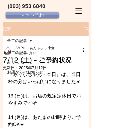
(093) 953 6840‬
ネット予約
記事
全ての記事
AMPHI・あんふぃっ 小倉
全ての記事
2025年7月12日
7/12 (土) - ご予約状況
みりぃ ちゃん
更新日：
2025年7月12日
お店からのお知らせ
『みりぃちゃん - 本日』は、当日
枠の分はいっぱいになりました☀️
13 (日)は、お店の規定定休日でお
やすみです🌱
14 (月)は、あたまの14時よりご予
約OK☀️