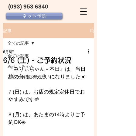
(093) 953 6840‬
ネット予約
記事
全ての記事
6月6日
全ての記事
6/6 (土) - ご予約状況
みりぃ ちゃん
『みりぃちゃん - 本日』は、当日
枠の分はいっぱいになりました☀️
お店からのお知らせ
7 (日) は、お店の規定定休日でお
やすみです🌱
8 (月) は、あたまの14時よりご予
約OK☀️