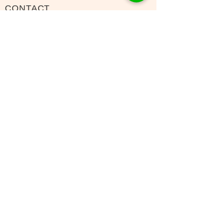
CONTACT
Tel：093
953 6840
Mail :
amphi@deli.fukuoka.jp
OPENING
平日 : 10:00am-2:00am
日曜 : 店休日
メールニュースの購読
メールマガジン配信に登録します。
送信する
AMP Ready