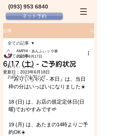
(093) 953 6840‬
ネット予約
記事
全ての記事
AMPHI・あんふぃっ 小倉
全ての記事
2023年6月17日
6/17 (土) - ご予約状況
みりぃ ちゃん
更新日：
2023年6月18日
お店からのお知らせ
『みりぃちゃん - 
本日』は、当日
枠の分はいっぱいになりました☀️
18 (日) は、お店の規定定休日(日
曜)でおやすみです🌱
19 (月) は、あたまの14時よりご予
約OK☀️