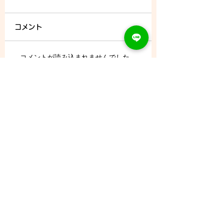
コメント
コメントが読み込まれませんでした。
8/7 (金) - ご予約状況
技術的な問題があったようです。お手数です
が、再度接続するか、ページを再読み込みして
ださい。
再読み込み
CONTACT
Tel：093
953 6840
Mail :
amphi@deli.fukuoka.jp
OPENING