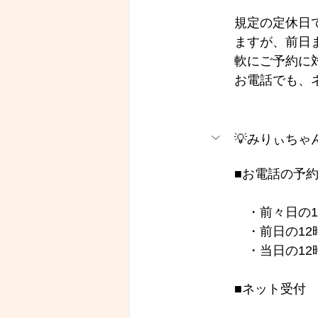
規定の定休日
ますが、前日
軟にご予約に
お電話でも、
💡みりぃち
■お電話の予約
　・前々日の1
　・前日の12
　・当日の12
■ネット受付