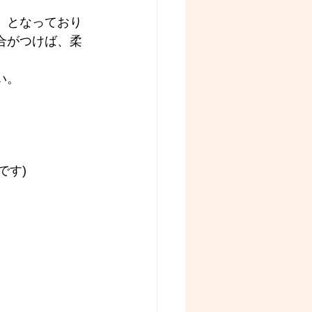
』となっており
合がつけば、柔
い。
です)