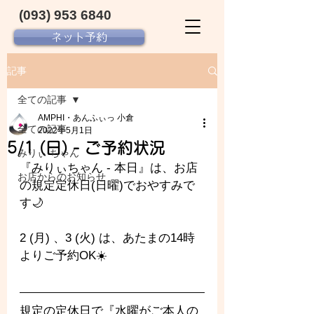
(093) 953 6840‬
ネット予約
記事
全ての記事
AMPHI・あんふぃっ 小倉
全ての記事
2022年5月1日
5/1 (日) - ご予約状況
みりぃ ちゃん
『みりぃちゃん - 
本日』は、お店
お店からのお知らせ
の規定定休日(日曜)でおやすみで
す🌙
2 (月) 、3 (火) は、あたまの14時
よりご予約OK☀️
規定の定休日で『水曜がご本人の