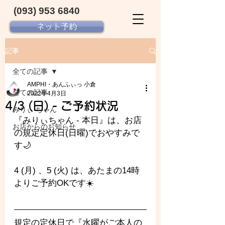
(093) 953 6840‬
ネット予約
記事
全ての記事
AMPHI・あんふぃっ 小倉
全ての記事
2022年4月3日
4/3 (日) - ご予約状況
みりぃ ちゃん
『みりぃちゃん - 
本日』は、お店
お店からのお知らせ
の規定定休日(日曜)でおやすみで
す🌙
4 (月) 、5 (火) は、あたまの14時
よりご予約OKです☀️
規定の定休日で『水曜がご本人の