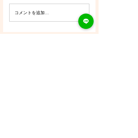
8/6 (木) - ご予約状況
コメントを追加…
CONTACT
Tel：093
953 6840
Mail :
amphi@deli.fukuoka.jp
OPENING
平日 : 10:00am-2:00am
日曜 : 店休日
メールニュースの購読
メールマガジン配信に登録します。