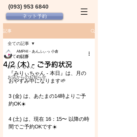
(093) 953 6840‬
ネット予約
記事
全ての記事
AMPHI・あんふぃっ 小倉
全ての記事
4月2日
4/2 (木) - ご予約状況
みりぃ ちゃん
『みりぃちゃん - 本日』は、月の
お店からのお知らせ
おやすみ中になります🌱
3 (金) は、あたまの14時よりご予
約OK☀️
4 (土) は、現在 16：15〜 以降の時
間でご予約OKです☀️