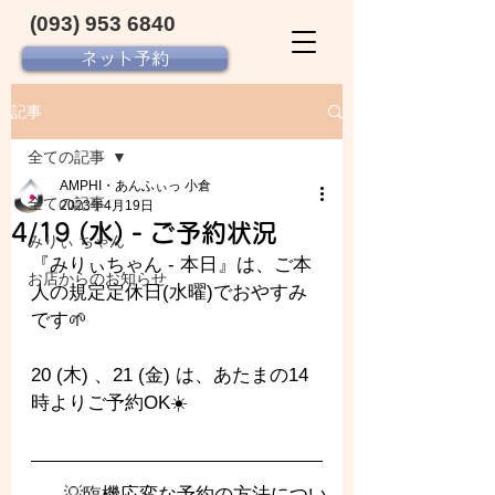
(093) 953 6840‬
ネット予約
記事
全ての記事
AMPHI・あんふぃっ 小倉
全ての記事
2023年4月19日
4/19 (水) - ご予約状況
みりぃ ちゃん
『みりぃちゃん - 
本日』は、ご本
お店からのお知らせ
人の規定定休日(水曜)でおやすみ
です🌱
20 (木) 、21 (金) は、あたまの14
時よりご予約OK☀️
💡臨機応変な予約の方法につい