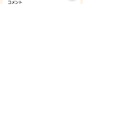
コメント
8/8 (土) - ご予約状況
コメントを追加…
CONTACT
Tel：093
953 6840
Mail :
amphi@deli.fukuoka.jp
OPENING
平日 : 10:00am-2:00am
日曜 : 店休日
メールニュースの購読