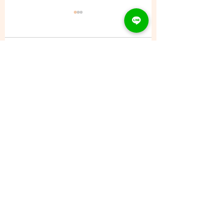
コメント
8/9 (日) - ご予約状況
コメントを追加…
CONTACT
Tel：093
953 6840
Mail :
amphi@deli.fukuoka.jp
OPENING
平日 : 10:00am-2:00am
日曜 : 店休日