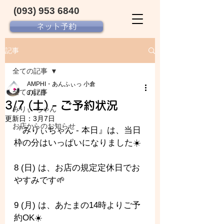
(093) 953 6840‬
ネット予約
記事
全ての記事
AMPHI・あんふぃっ 小倉
全ての記事
3月7日
3/7 (土) - ご予約状況
みりぃ ちゃん
更新日：
3月7日
お店からのお知らせ
『みりぃちゃん - 本日』は、当日
枠の分はいっぱいになりました☀️
8 (日) は、お店の規定定休日でお
やすみです🌱
9 (月) は、あたまの14時よりご予
約OK☀️