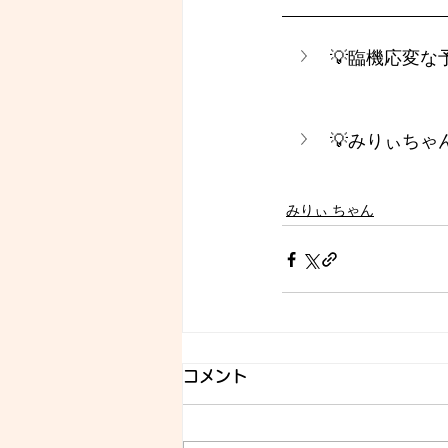
💡臨機応変
💡みりぃち
みりぃ ちゃん
コメント