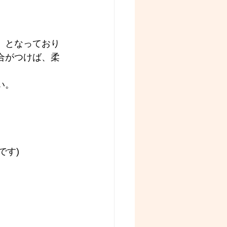
』となっており
合がつけば、柔
い。
です)