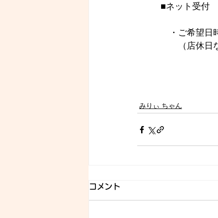
■ネット受付
　・ご希望日時
　　（店休日
みりぃ ちゃん
コメント