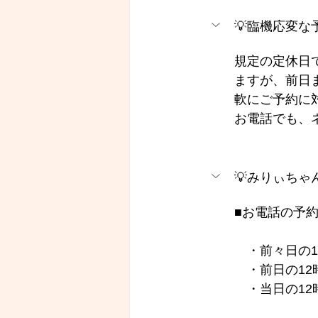
💡臨機応変
規定の定休日
ますが、前日
軟にご予約に
お電話でも、
💡みりぃち
■お電話の予約
　・前々日の1
　・前日の12
　・当日の12