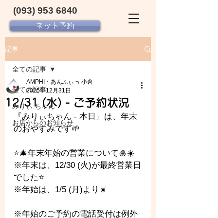
(093) 953 6840‬
ネット予約
記事
全ての記事
AMPHI・あんふぃっ 小倉
全ての記事
2025年12月31日
12/31 (水) - ご予約状況
みりぃ ちゃん
『みりぃちゃん - 本日』は、年末
お店からのお知らせ
のおやすみです🌱
⭐️🎄年末年始の営業について🎍☀️
※年末は、12/30 (火)が最終営業日
でした⭐️
※年始は、1/5 (月)より☀️
※年始のご予約の電話受付は例外