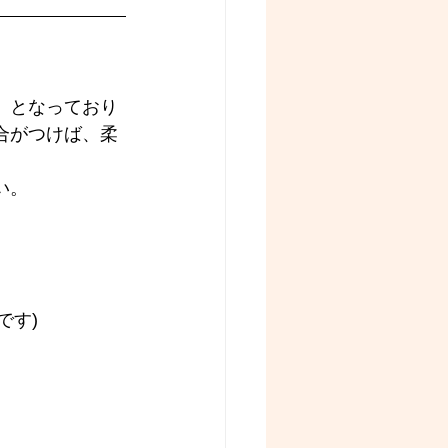
』となっており
合がつけば、柔
い。
です)