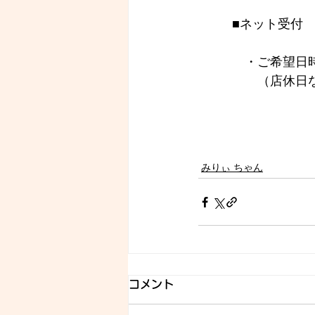
■ネット受付
　・ご希望日時
　　（店休日
みりぃ ちゃん
コメント