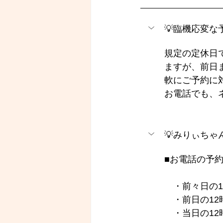
💡臨機応変
規定の定休日
ますが、前日
軟にご予約に
お電話でも、
💡みりぃち
■お電話の予約
　・前々日の1
　・前日の12
　・当日の12