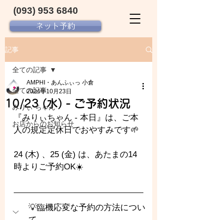
(093) 953 6840‬
ネット予約
記事
全ての記事
AMPHI・あんふぃっ 小倉
全ての記事
2024年10月23日
10/23 (水) - ご予約状況
みりぃ ちゃん
『みりぃちゃん - 
本日』は、ご本
お店からのお知らせ
人の規定定休日でおやすみです🌱
24 (木) 、25 (金) は、あたまの14
時よりご予約OK☀️
💡臨機応変な予約の方法につい
て