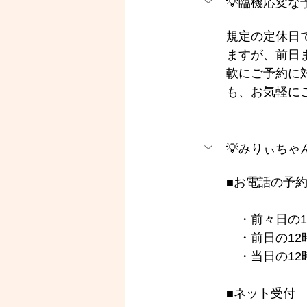
💡臨機応変
規定の定休日
ますが、前日
軟にご予約に
も、お気軽に
💡みりぃち
■お電話の予約
　・前々日の1
　・前日の12
　・当日の12
■ネット受付