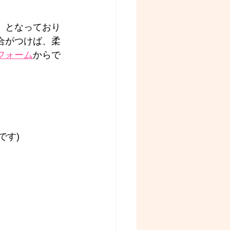
』となっており
合がつけば、柔
フォーム
からで
です)