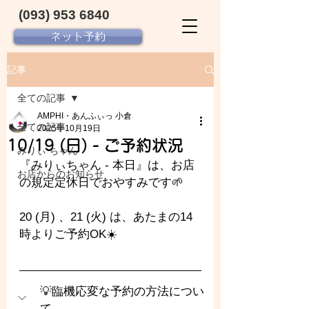
(093) 953 6840‬
ネット予約
記事
全ての記事
AMPHI・あんふぃっ 小倉
全ての記事
2025年10月19日
10/19 (日) - ご予約状況
みりぃ ちゃん
『みりぃちゃん - 本日』は、お店
お店からのお知らせ
の規定定休日でおやすみです🌱
20 (月) 、21 (火) は、あたまの14
時よりご予約OK☀️
💡臨機応変な予約の方法につい
て