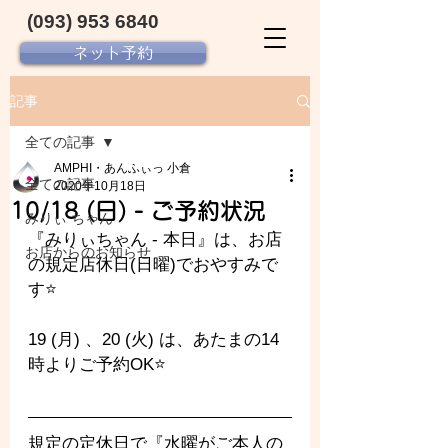
(093) 953 6840‬
ネット予約
記事
全ての記事
AMPHI・あんふぃっ 小倉
全ての記事
2020年10月18日
10/18 (日) - ご予約状況
みりぃ ちゃん
『みりぃちゃん - 
本日』は、お店
お店からのお知らせ
の規定店休日(日曜)でおやすみで
す⭐
19 (月) 、20 (火) は、あたまの14
時よりご予約OK⭐️
規定の定休日で『水曜がご本人の