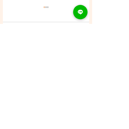
コメント
8/8 (土) - ご予約状況
コメントを追加…
CONTACT
Tel：093
953 6840
Mail :
amphi@deli.fukuoka.jp
OPENING
平日 : 10:00am-2:00am
日曜 : 店休日