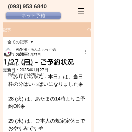
(093) 953 6840‬
ネット予約
記事
全ての記事
AMPHI・あんふぃっ 小倉
全ての記事
2025年1月27日
1/27 (月) - ご予約状況
みりぃ ちゃん
更新日：
2025年1月27日
お店からのお知らせ
『みりぃちゃん - 
本日』は、当日
枠の分はいっぱいになりました☀️
28 (火) は、あたまの14時よりご予
約OK☀️
29 (水) は、ご本人の規定定休日で
おやすみです🌱