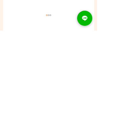
コメント
8/6 (木) - ご予約状況
コメントを追加…
CONTACT
Tel：093
953 6840
Mail :
amphi@deli.fukuoka.jp
OPENING
平日 : 10:00am-2:00am