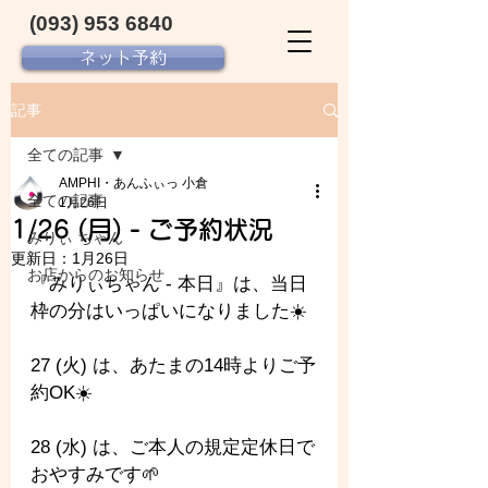
(093) 953 6840‬
ネット予約
記事
全ての記事
AMPHI・あんふぃっ 小倉
全ての記事
1月26日
1/26 (月) - ご予約状況
みりぃ ちゃん
更新日：
1月26日
お店からのお知らせ
『みりぃちゃん - 本日』は、当日
枠の分はいっぱいになりました☀️
27 (火) は、あたまの14時よりご予
約OK☀️
28 (水) は、ご本人の規定定休日で
おやすみです🌱